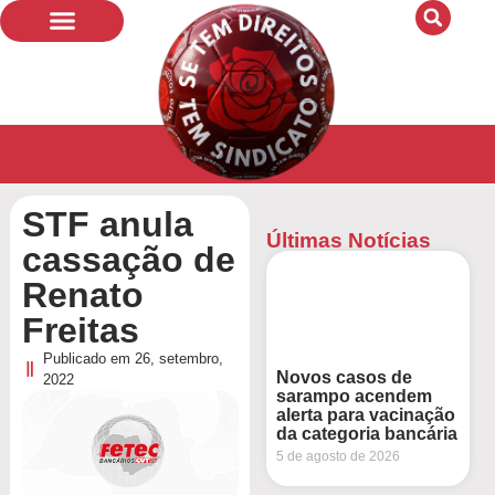
Quem Somos
Bandeiras de Luta
STF anula
Últimas Notícias
cassação de
Renato
Freitas
Publicado em
26, setembro,
Novos casos de
2022
sarampo acendem
alerta para vacinação
da categoria bancária
5 de agosto de 2026