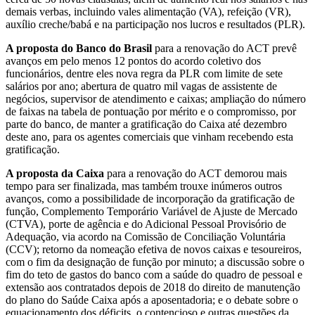
demais verbas, incluindo vales alimentação (VA), refeição (VR),
auxílio creche/babá e na participação nos lucros e resultados (PLR).
A proposta do Banco do Brasil
para a renovação do ACT prevê
avanços em pelo menos 12 pontos do acordo coletivo dos
funcionários, dentre eles nova regra da PLR com limite de sete
salários por ano; abertura de quatro mil vagas de assistente de
negócios, supervisor de atendimento e caixas; ampliação do número
de faixas na tabela de pontuação por mérito e o compromisso, por
parte do banco, de manter a gratificação do Caixa até dezembro
deste ano, para os agentes comerciais que vinham recebendo esta
gratificação.
A proposta da Caixa
para a renovação do ACT demorou mais
tempo para ser finalizada, mas também trouxe inúmeros outros
avanços, como a possibilidade de incorporação da gratificação de
função, Complemento Temporário Variável de Ajuste de Mercado
(CTVA), porte de agência e do Adicional Pessoal Provisório de
Adequação, via acordo na Comissão de Conciliação Voluntária
(CCV); retorno da nomeação efetiva de novos caixas e tesoureiros,
com o fim da designação de função por minuto; a discussão sobre o
fim do teto de gastos do banco com a saúde do quadro de pessoal e
extensão aos contratados depois de 2018 do direito de manutenção
do plano do Saúde Caixa após a aposentadoria; e o debate sobre o
equacionamento dos déficits, o contencioso e outras questões da