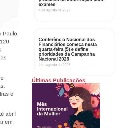
exames
4 de agosto de 2026
o Paulo,
Conferência Nacional dos
 120
Financiários começa nesta
s
quarta-feira (5) e define
prioridades da Campanha
vas
Nacional 2026
4 de agosto de 2026
 e
Últimas Publicações
s,
tras e
é abril
ar em