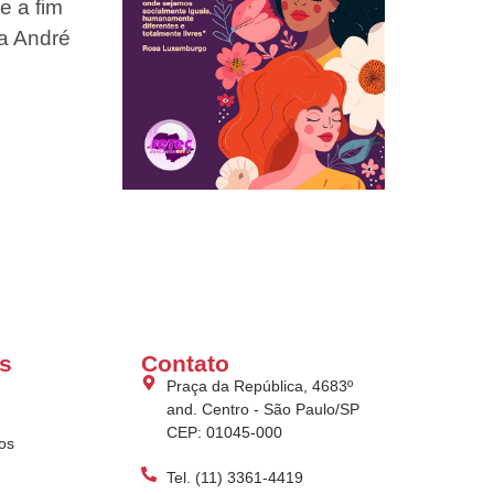
e a fim
ma André
s
Contato
Praça da República, 4683º
and. Centro - São Paulo/SP
CEP: 01045-000
os
Tel. (11) 3361-4419