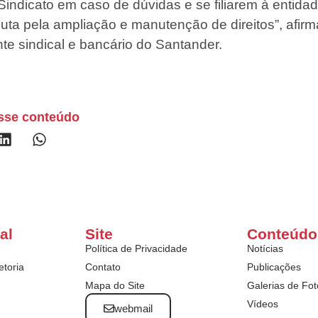
indicato em caso de dúvidas e se filiarem à entidad
 luta pela ampliação e manutenção de direitos”, afir
nte sindical e bancário do Santander.
sse conteúdo
al
Site
Conteúdo
Política de Privacidade
Notícias
etoria
Contato
Publicações
Mapa do Site
Galerias de Fot
Vídeos
webmail