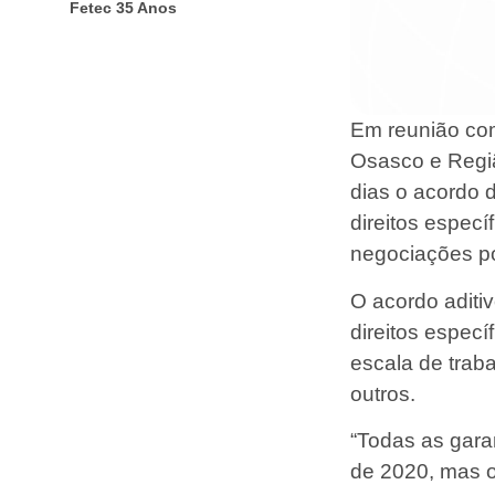
Fetec 35 Anos
Em reunião com
Osasco e Regiã
dias o acordo d
direitos especí
negociações po
O acordo aditi
direitos espec
escala de trab
outros.
“Todas as garan
de 2020, mas o