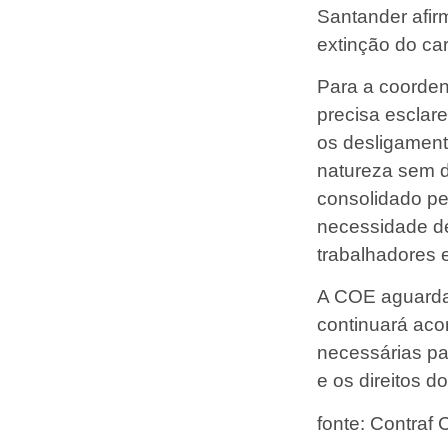
Santander afir
extinção do ca
Para a coorde
precisa esclar
os desligament
natureza sem d
consolidado pe
necessidade de
trabalhadores 
A COE aguarda
continuará ac
necessárias pa
e os direitos d
fonte: Contraf