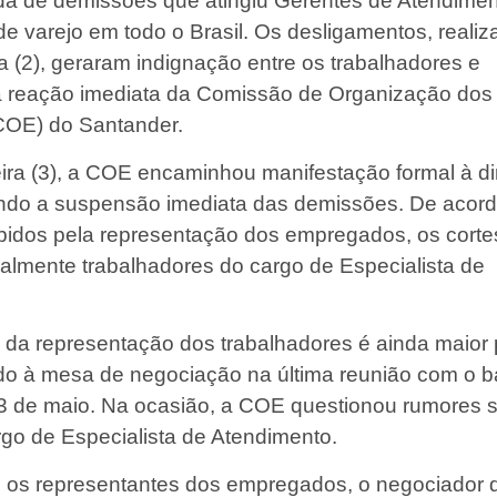
da de demissões que atingiu Gerentes de Atendime
de varejo em todo o Brasil. Os desligamentos, reali
ra (2), geraram indignação entre os trabalhadores e
 reação imediata da Comissão de Organização dos
OE) do Santander.
eira (3), a COE encaminhou manifestação formal à d
indo a suspensão imediata das demissões. De acor
ebidos pela representação dos empregados, os corte
palmente trabalhadores do cargo de Especialista de
da representação dos trabalhadores é ainda maior
ado à mesa de negociação na última reunião com o 
3 de maio. Na ocasião, a COE questionou rumores 
rgo de Especialista de Atendimento.
 os representantes dos empregados, o negociador 