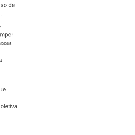
sso de
.
o
omper
dessa
a
que
oletiva