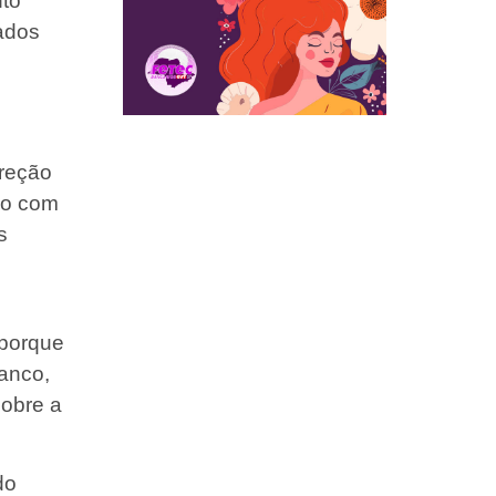
nto
zados
ireção
do com
s
 porque
banco,
sobre a
do