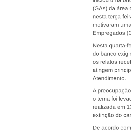
iniciou uma on
(GAs) da área 
nesta terça-fei
motivaram uma
Empregados (C
Nesta quarta-f
do banco exig
os relatos rec
atingem princi
Atendimento.
A preocupação 
o tema foi lev
realizada em 1
extinção do ca
De acordo com