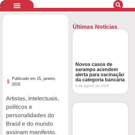
Últimas Notícias
Quem Somos
Bandeiras de Luta
Novos casos de
sarampo acendem
alerta para vacinação
Publicado em
15, janeiro,
da categoria bancária
2018
5 de agosto de 2026
Artistas, intelectuais,
políticos e
personalidades do
Brasil e do mundo
assinam manifesto.