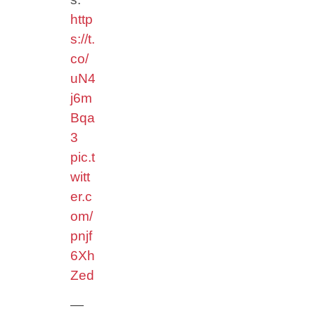
http
s://t.
co/
uN4
j6m
Bqa
3
pic.t
witt
er.c
om/
pnjf
6Xh
Zed
—