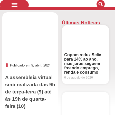
Últimas Notícias
Quem Somos
Bandeiras de Luta
Copom reduz Selic
para 14% ao ano,
mas juros seguem
Publicado em
9, abril, 2024
freando emprego,
renda e consumo
A assembleia virtual
6 de agosto de 2026
será realizada das 9h
de terça-feira (9) até
às 19h de quarta-
feira (10)