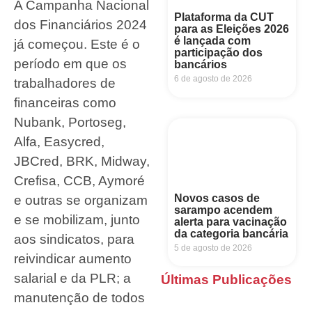
A Campanha Nacional
Plataforma da CUT
dos Financiários 2024
para as Eleições 2026
é lançada com
já começou. Este é o
participação dos
período em que os
bancários
6 de agosto de 2026
trabalhadores de
financeiras como
Nubank, Portoseg,
Alfa, Easycred,
JBCred, BRK, Midway,
Crefisa, CCB, Aymoré
Novos casos de
e outras se organizam
sarampo acendem
e se mobilizam, junto
alerta para vacinação
da categoria bancária
aos sindicatos, para
5 de agosto de 2026
reivindicar aumento
salarial e da PLR; a
Últimas Publicações
manutenção de todos