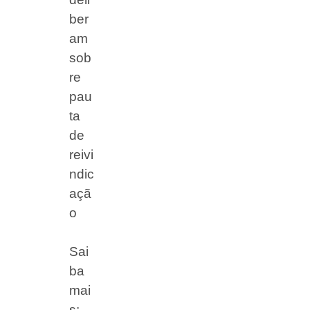
ber
am
sob
re
pau
ta
de
reivi
ndic
açã
o
Sai
ba
mai
s: