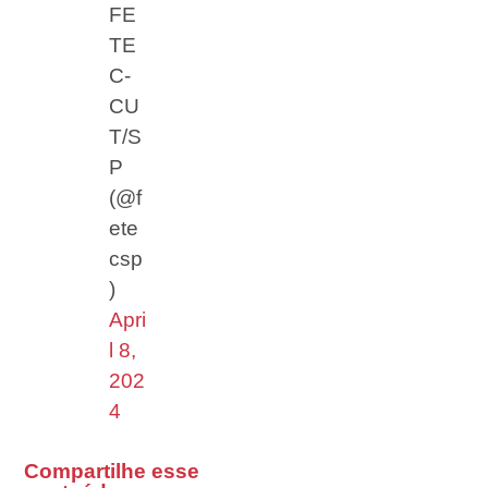
FE
TE
C-
CU
T/S
P
(@f
ete
csp
)
Apri
l 8,
202
4
Compartilhe esse