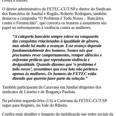
contra a mulher.
O diretor administrativo da FETEC-CUT/SP e diretor do Sindicato
dos Bancários de Jundiaí e Região, Roberto Rodrigues, também
destacou a campanha “O Problema é Todo Nosso – Bancários
contra o Feminicídio”, que convoca os homens a assumirem seu
papel no enfrentamento à violência contra as mulheres.
“A categoria bancária sempre esteve na vanguarda
das conquistas relacionadas à igualdade de gênero,
mas ainda há muito a avançar. Esse avanço depende
fundamentalmente dos homens. Somos nós que
precisamos rever comportamentos, romper silêncios e
enfrentar práticas que reproduzem violência e
desigualdade. Quando dizemos que ‘o problema é
todo nosso’, assumimos que essa luta não pertence
apenas às mulheres. Os homens da FETEC estão
dizendo que querem fazer parte da solução.”
Também participaram da Caravana em Jundiaí dirigentes dos
sindicatos de Limeira e de Bragança Paulista.
Na próxima segunda-feira (13), a Caravana da FETEC-CUT/SP
segue para Registro, no Vale do Ribeira.
Confira mais detalhes e imagens da mobilização nas redes sociais da