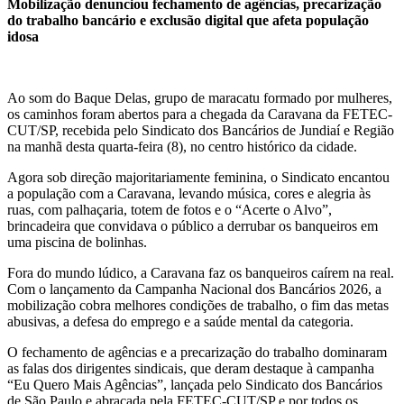
Mobilização denunciou fechamento de agências, precarização
do trabalho bancário e exclusão digital que afeta população
idosa
Ao som do Baque Delas, grupo de maracatu formado por mulheres,
os caminhos foram abertos para a chegada da Caravana da FETEC-
CUT/SP, recebida pelo Sindicato dos Bancários de Jundiaí e Região
na manhã desta quarta-feira (8), no centro histórico da cidade.
Agora sob direção majoritariamente feminina, o Sindicato encantou
a população com a Caravana, levando música, cores e alegria às
ruas, com palhaçaria, totem de fotos e o “Acerte o Alvo”,
brincadeira que convidava o público a derrubar os banqueiros em
uma piscina de bolinhas.
Fora do mundo lúdico, a Caravana faz os banqueiros caírem na real.
Com o lançamento da Campanha Nacional dos Bancários 2026, a
mobilização cobra melhores condições de trabalho, o fim das metas
abusivas, a defesa do emprego e a saúde mental da categoria.
O fechamento de agências e a precarização do trabalho dominaram
as falas dos dirigentes sindicais, que deram destaque à campanha
“Eu Quero Mais Agências”, lançada pelo Sindicato dos Bancários
de São Paulo e abraçada pela FETEC-CUT/SP e por todos os