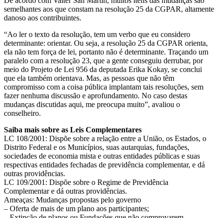
De acordo com Valter San Martin, muitos itens das mudanças são
semelhantes aos que constam na resolução 25 da CGPAR, altamente
danoso aos contribuintes.
“Ao ler o texto da resolução, tem um verbo que eu considero
determinante: orientar. Ou seja, a resolução 25 da CGPAR orienta,
ela não tem força de lei, portanto não é determinante. Traçando um
paralelo com a resolução 23, que a gente conseguiu derrubar, por
meio do Projeto de Lei 956 da deputada Erika Kokay, se conclui
que ela também orientava. Mas, as pessoas que não têm
compromisso com a coisa pública implantam tais resoluções, sem
fazer nenhuma discussão e aprofundamento. No caso destas
mudanças discutidas aqui, me preocupa muito”, avaliou o
conselheiro.
Saiba mais sobre as Leis Complementares
LC 108/2001: Dispõe sobre a relação entre a União, os Estados, o
Distrito Federal e os Municípios, suas autarquias, fundações,
sociedades de economia mista e outras entidades públicas e suas
respectivas entidades fechadas de previdência complementar, e dá
outras providências.
LC 109/2001: Dispõe sobre o Regime de Previdência
Complementar e dá outras providências.
Ameaças: Mudanças propostas pelo governo
– Oferta de mais de um plano aos participantes;
– Extinção de planos ou Fundações que não comprovarem