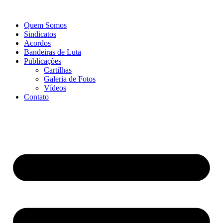
Ir
para
Quem Somos
o
Sindicatos
conteúdo
Acordos
Bandeiras de Luta
Publicações
Cartilhas
Galeria de Fotos
Vídeos
Contato