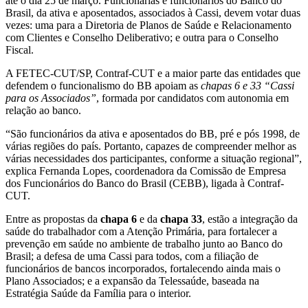
até o dia 25 de março. Funcionárias e funcionários do Banco do
Brasil, da ativa e aposentados, associados à Cassi, devem votar duas
vezes: uma para a Diretoria de Planos de Saúde e Relacionamento
com Clientes e Conselho Deliberativo; e outra para o Conselho
Fiscal.
A FETEC-CUT/SP, Contraf-CUT e a maior parte das entidades que
defendem o funcionalismo do BB apoiam as
chapas 6 e 33 “Cassi
para os Associados”
, formada por candidatos com autonomia em
relação ao banco.
“São funcionários da ativa e aposentados do BB, pré e pós 1998, de
várias regiões do país. Portanto, capazes de compreender melhor as
várias necessidades dos participantes, conforme a situação regional”,
explica Fernanda Lopes, coordenadora da Comissão de Empresa
dos Funcionários do Banco do Brasil (CEBB), ligada à Contraf-
CUT.
Entre as propostas da
chapa 6
e da
chapa 33
, estão a integração da
saúde do trabalhador com a Atenção Primária, para fortalecer a
prevenção em saúde no ambiente de trabalho junto ao Banco do
Brasil; a defesa de uma Cassi para todos, com a filiação de
funcionários de bancos incorporados, fortalecendo ainda mais o
Plano Associados; e a expansão da Telessaúde, baseada na
Estratégia Saúde da Família para o interior.