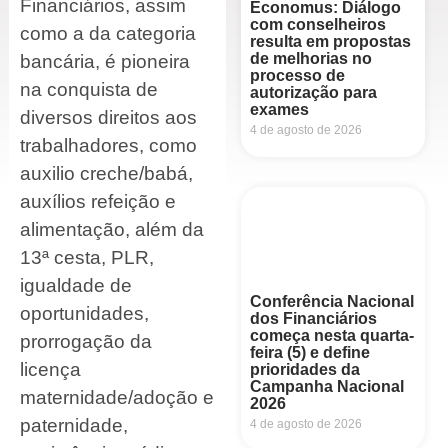
Financiários, assim
Economus: Diálogo
com conselheiros
como a da categoria
resulta em propostas
de melhorias no
bancária, é pioneira
processo de
na conquista de
autorização para
exames
diversos direitos aos
4 de agosto de 2026
trabalhadores, como
auxilio creche/babá,
auxílios refeição e
alimentação, além da
13ª cesta, PLR,
igualdade de
Conferência Nacional
oportunidades,
dos Financiários
começa nesta quarta-
prorrogação da
feira (5) e define
licença
prioridades da
Campanha Nacional
maternidade/adoção e
2026
paternidade,
4 de agosto de 2026