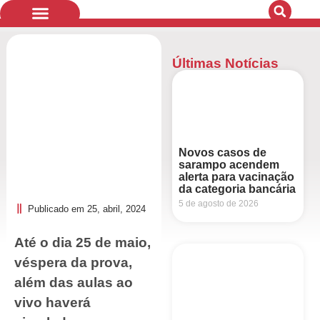
Últimas Notícias
Quem Somos
Bandeiras de Luta
Novos casos de
sarampo acendem
alerta para vacinação
da categoria bancária
5 de agosto de 2026
Publicado em
25, abril, 2024
Até o dia 25 de maio,
véspera da prova,
além das aulas ao
vivo haverá