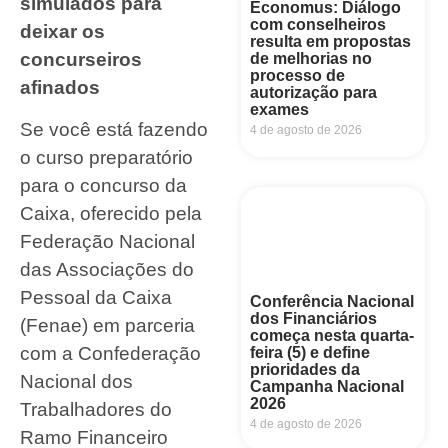
simulados para
Economus: Diálogo
com conselheiros
deixar os
resulta em propostas
concurseiros
de melhorias no
processo de
afinados
autorização para
exames
Se você está fazendo
4 de agosto de 2026
o curso preparatório
para o concurso da
Caixa, oferecido pela
Federação Nacional
das Associações do
Pessoal da Caixa
Conferência Nacional
dos Financiários
(Fenae) em parceria
começa nesta quarta-
com a Confederação
feira (5) e define
prioridades da
Nacional dos
Campanha Nacional
2026
Trabalhadores do
4 de agosto de 2026
Ramo Financeiro