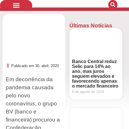
Últimas Notícias
Quem Somos
Bandeiras de Luta
Banco Central reduz
Publicado em
30, abril, 2020
Selic para 14% ao
ano, mas juros
seguem elevados e
Em decorrência da
favorecendo apenas
o mercado financeiro
pandemia causada
6 de agosto de 2026
pelo novo
coronavírus, o grupo
BV (banco e
financeira) procurou a
Confederação