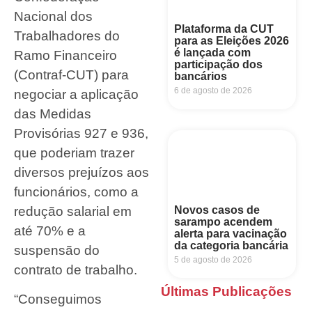
Nacional dos
Plataforma da CUT
Trabalhadores do
para as Eleições 2026
é lançada com
Ramo Financeiro
participação dos
(Contraf-CUT) para
bancários
6 de agosto de 2026
negociar a aplicação
das Medidas
Provisórias 927 e 936,
que poderiam trazer
diversos prejuízos aos
funcionários, como a
redução salarial em
Novos casos de
sarampo acendem
até 70% e a
alerta para vacinação
da categoria bancária
suspensão do
5 de agosto de 2026
contrato de trabalho.
Últimas Publicações
“Conseguimos