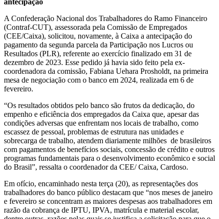
antecipação
A Confederação Nacional dos Trabalhadores do Ramo Financeiro
(Contraf-CUT), assessorada pela Comissão de Empregados
(CEE/Caixa), solicitou, novamente, à Caixa a antecipação do
pagamento da segunda parcela da Participação nos Lucros ou
Resultados (PLR), referente ao exercício finalizado em 31 de
dezembro de 2023. Esse pedido já havia sido feito pela ex-
coordenadora da comissão, Fabiana Uehara Prosholdt, na primeira
mesa de negociação com o banco em 2024, realizada em 6 de
fevereiro.
“Os resultados obtidos pelo banco são frutos da dedicação, do
empenho e eficiência dos empregados da Caixa que, apesar das
condições adversas que enfrentam nos locais de trabalho, como
escassez de pessoal, problemas de estrutura nas unidades e
sobrecarga de trabalho, atendem diariamente milhões de brasileiros
com pagamentos de benefícios sociais, concessão de crédito e outros
programas fundamentais para o desenvolvimento econômico e social
do Brasil”, ressalta o coordenador da CEE/ Caixa, Cardoso.
Em ofício, encaminhado nesta terça (20), as representações dos
trabalhadores do banco público destacam que “nos meses de janeiro
e fevereiro se concentram as maiores despesas aos trabalhadores em
razão da cobrança de IPTU, IPVA, matrícula e material escolar,
dentre outras, razões pelas quais se justifica a solicitação para que o