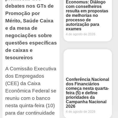
Economus: Diálogo
debates nos GTs de
com conselheiros
resulta em propostas
Promoção por
de melhorias no
processo de
Mérito, Saúde Caixa
autorização para
e da mesa de
exames
4 de agosto de 2026
negociações sobre
questões específicas
de caixas e
tesoureiros
A Comissão Executiva
dos Empregados
Conferência Nacional
(CEE) da Caixa
dos Financiários
começa nesta quarta-
Econômica Federal se
feira (5) e define
prioridades da
reuniu com o banco
Campanha Nacional
nesta quinta-feira (10)
2026
4 de agosto de 2026
para dar continuidade