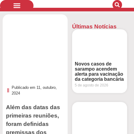
Últimas Notícias
Quem Somos
Bandeiras de Luta
Novos casos de
sarampo acendem
alerta para vacinação
da categoria bancária
5 de agosto de 2026
Publicado em
11, outubro,
2024
Além das datas das
primeiras reuniões,
foram definidas
premissas dos