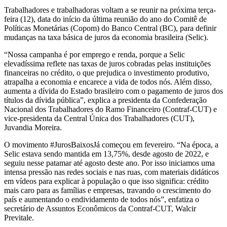
Trabalhadores e trabalhadoras voltam a se reunir na próxima terça-
feira (12), data do início da última reunião do ano do Comitê de
Políticas Monetárias (Copom) do Banco Central (BC), para definir
mudanças na taxa básica de juros da economia brasileira (Selic).
“Nossa campanha é por emprego e renda, porque a Selic
elevadíssima reflete nas taxas de juros cobradas pelas instituições
financeiras no crédito, o que prejudica o investimento produtivo,
atrapalha a economia e encarece a vida de todos nós. Além disso,
aumenta a dívida do Estado brasileiro com o pagamento de juros dos
títulos da dívida pública”, explica a presidenta da Confederação
Nacional dos Trabalhadores do Ramo Financeiro (Contraf-CUT) e
vice-presidenta da Central Única dos Trabalhadores (CUT),
Juvandia Moreira.
O movimento #JurosBaixosJá começou em fevereiro. “Na época, a
Selic estava sendo mantida em 13,75%, desde agosto de 2022, e
seguiu nesse patamar até agosto deste ano. Por isso iniciamos uma
intensa pressão nas redes sociais e nas ruas, com materiais didáticos
em vídeos para explicar à população o que isso significa: crédito
mais caro para as famílias e empresas, travando o crescimento do
país e aumentando o endividamento de todos nós”, enfatiza o
secretário de Assuntos Econômicos da Contraf-CUT, Walcir
Previtale.