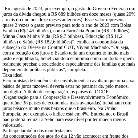
“Em agosto de 2023, por exemplo, o gasto do Governo Federal com
juros da dívida chegou a R$ 689 bilhões em doze meses (quase 20%
a mais do que nos doze meses anteriores). Esse valor representa
quase 2 vezes o gasto previsto para todo o ano de 2023 com Bolsa
Família (R$ 145 bilhões), com a Farmácia Popular (R$ 2 bilhões),
Minha Casa Minha Vida (R$ 9,7 bilhões), Educação (R$ 11,2
bilhões) e Saúde (R$ 182,6 bilhões)”, explica a economista da
subseção do Dieese na Contraf-CUT, Vivian Machado. “Ou seja,
com a redução dos juros o Estado teria um orçamento muito mais
justo e equilibrado, beneficiando a economia como um todo e quem
realmente precisa: a sociedade e especialmente das famílias que mais
dependem de políticas públicas”, completa.
Taxa ideal
Economistas de tendência desenvolvimentista avaliam que uma taxa
básica de juros razoável deveria estar no patamar de, pelo menos,
um dígito. A título de comparação, os países da OCDE
(Organização para a Cooperação e Desenvolvimento Econômico,
que reúne 38 países de economias mais avançadas) trabalham com
juros básicos muito mais baixos que o brasileiro. Na União
Europeia, por exemplo, o índice está em 4%. Entretanto, o Brasil
não poderia reduzir a Selic para esse nível por ter moeda menos
valorizada.
Participe também das manifestações
As concentrações dos atos do dia 12 vão acontecer em frente dos