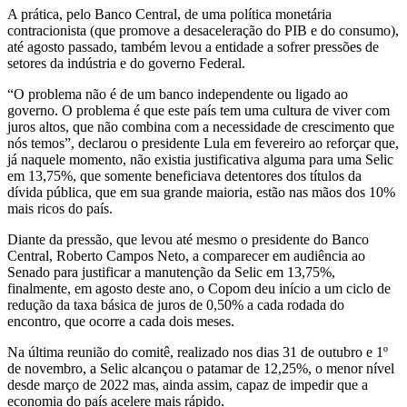
A prática, pelo Banco Central, de uma política monetária
contracionista (que promove a desaceleração do PIB e do consumo),
até agosto passado, também levou a entidade a sofrer pressões de
setores da indústria e do governo Federal.
“O problema não é de um banco independente ou ligado ao
governo. O problema é que este país tem uma cultura de viver com
juros altos, que não combina com a necessidade de crescimento que
nós temos”, declarou o presidente Lula em fevereiro ao reforçar que,
já naquele momento, não existia justificativa alguma para uma Selic
em 13,75%, que somente beneficiava detentores dos títulos da
dívida pública, que em sua grande maioria, estão nas mãos dos 10%
mais ricos do país.
Diante da pressão, que levou até mesmo o presidente do Banco
Central, Roberto Campos Neto, a comparecer em audiência ao
Senado para justificar a manutenção da Selic em 13,75%,
finalmente, em agosto deste ano, o Copom deu início a um ciclo de
redução da taxa básica de juros de 0,50% a cada rodada do
encontro, que ocorre a cada dois meses.
Na última reunião do comitê, realizado nos dias 31 de outubro e 1º
de novembro, a Selic alcançou o patamar de 12,25%, o menor nível
desde março de 2022 mas, ainda assim, capaz de impedir que a
economia do país acelere mais rápido.