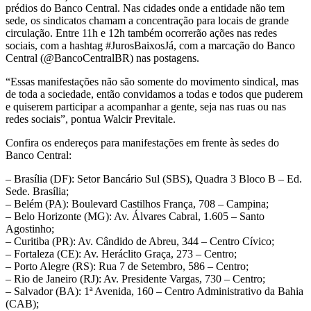
prédios do Banco Central. Nas cidades onde a entidade não tem
sede, os sindicatos chamam a concentração para locais de grande
circulação. Entre 11h e 12h também ocorrerão ações nas redes
sociais, com a hashtag #JurosBaixosJá, com a marcação do Banco
Central (@BancoCentralBR) nas postagens.
“Essas manifestações não são somente do movimento sindical, mas
de toda a sociedade, então convidamos a todas e todos que puderem
e quiserem participar a acompanhar a gente, seja nas ruas ou nas
redes sociais”, pontua Walcir Previtale.
Confira os endereços para manifestações em frente às sedes do
Banco Central:
– Brasília (DF): Setor Bancário Sul (SBS), Quadra 3 Bloco B – Ed.
Sede. Brasília;
– Belém (PA): Boulevard Castilhos França, 708 – Campina;
– Belo Horizonte (MG): Av. Álvares Cabral, 1.605 – Santo
Agostinho;
– Curitiba (PR): Av. Cândido de Abreu, 344 – Centro Cívico;
– Fortaleza (CE): Av. Heráclito Graça, 273 – Centro;
– Porto Alegre (RS): Rua 7 de Setembro, 586 – Centro;
– Rio de Janeiro (RJ): Av. Presidente Vargas, 730 – Centro;
– Salvador (BA): 1ª Avenida, 160 – Centro Administrativo da Bahia
(CAB);