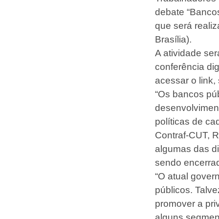
debate “Bancos
que será realiz
Brasília).
A atividade ser
conferência dig
acessar o link
“Os bancos púb
desenvolviment
políticas de c
Contraf-CUT, R
algumas das di
sendo encerrad
“O atual gover
públicos. Talve
promover a pri
alguns segment