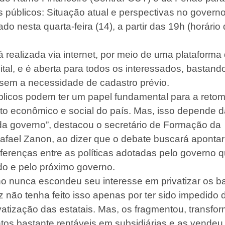
 públicos: Situação atual e perspectivas no governo
ado nesta quarta-feira (14), a partir das 19h (horário
á realizada via internet, por meio de uma plataforma
ital, e é aberta para todos os interessados, bastand
, sem a necessidade de cadastro prévio.
licos podem ter um papel fundamental para a reto
o econômico e social do país. Mas, isso depende 
ada governo”, destacou o secretário de Formação da
afael Zanon, ao dizer que o debate buscará apontar
ferenças entre as políticas adotadas pelo governo q
o e pelo próximo governo.
no nunca escondeu seu interesse em privatizar os 
z não tenha feito isso apenas por ter sido impedido 
vatização das estatais. Mas, os fragmentou, transfo
os bastante rentáveis em subsidiárias e as vendeu