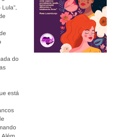
 Lula”,
 de
 de
o
mada do
das
ue está
bancos
de
rmando
. Além