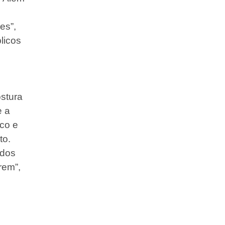
es”,
licos
ostura
e a
co e
to.
 dos
rem”,