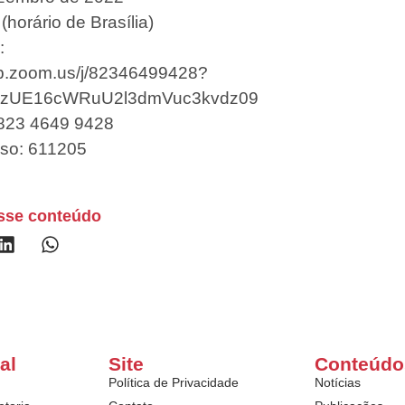
(horário de Brasília)
:
eb.zoom.us/j/82346499428?
zUE16cWRuU2l3dmVuc3kvdz09
 823 4649 9428
so: 611205
sse conteúdo
al
Site
Conteúdo
Política de Privacidade
Notícias