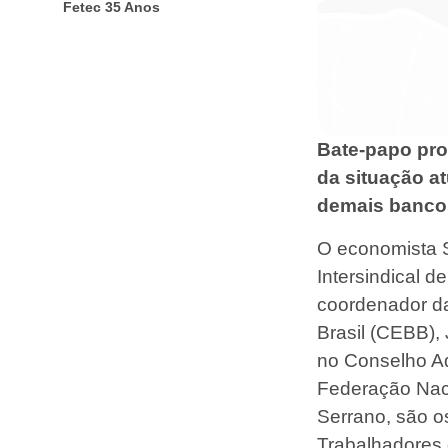
Fetec 35 Anos
Bate-papo pro
da situação at
demais banco
O economista S
Intersindical d
coordenador d
Brasil (CEBB),
no Conselho Ad
Federação Naci
Serrano, são 
Trabalhadores 