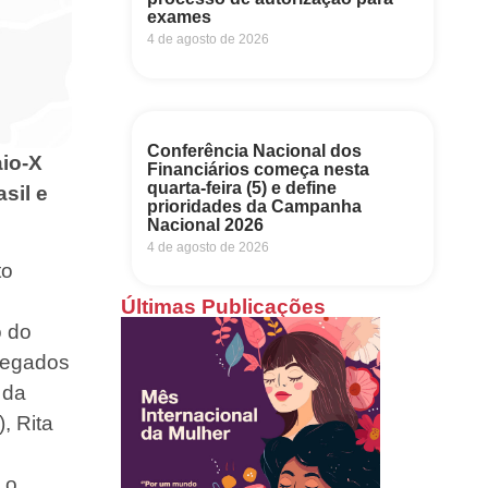
exames
4 de agosto de 2026
Conferência Nacional dos
aio-X
Financiários começa nesta
quarta-feira (5) e define
sil e
prioridades da Campanha
Nacional 2026
4 de agosto de 2026
to
Últimas Publicações
o do
pregados
 da
, Rita
 o