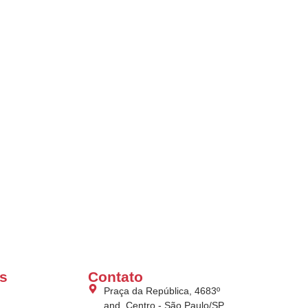
s
Contato
Praça da República, 4683º
and. Centro - São Paulo/SP