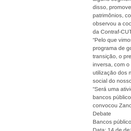
disso, promove
patrimônios, c
observou a co
da Contraf-CUT,
“Pelo que vimo
programa de go
transição, o pr
inversa, com o
utilização dos
social do noss
“Será uma ativ
bancos públicos
convocou Zan
Debate
Bancos público
Data: 14 de d