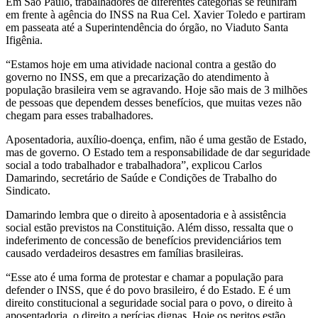
Em São Paulo, trabalhadores de diferentes categorias se reuniram
em frente à agência do INSS na Rua Cel. Xavier Toledo e partiram
em passeata até a Superintendência do órgão, no Viaduto Santa
Ifigênia.
“Estamos hoje em uma atividade nacional contra a gestão do
governo no INSS, em que a precarização do atendimento à
população brasileira vem se agravando. Hoje são mais de 3 milhões
de pessoas que dependem desses benefícios, que muitas vezes não
chegam para esses trabalhadores.
Aposentadoria, auxílio-doença, enfim, não é uma gestão de Estado,
mas de governo. O Estado tem a responsabilidade de dar seguridade
social a todo trabalhador e trabalhadora”, explicou Carlos
Damarindo, secretário de Saúde e Condições de Trabalho do
Sindicato.
Damarindo lembra que o direito à aposentadoria e à assistência
social estão previstos na Constituição. Além disso, ressalta que o
indeferimento de concessão de benefícios previdenciários tem
causado verdadeiros desastres em famílias brasileiras.
“Esse ato é uma forma de protestar e chamar a população para
defender o INSS, que é do povo brasileiro, é do Estado. E é um
direito constitucional a seguridade social para o povo, o direito à
aposentadoria, o direito a perícias dignas. Hoje os peritos estão