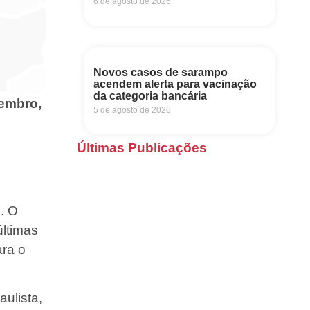
6 de agosto de 2026
Novos casos de sarampo
acendem alerta para vacinação
da categoria bancária
vembro,
5 de agosto de 2026
Últimas Publicações
. O
últimas
ara o
ulista,