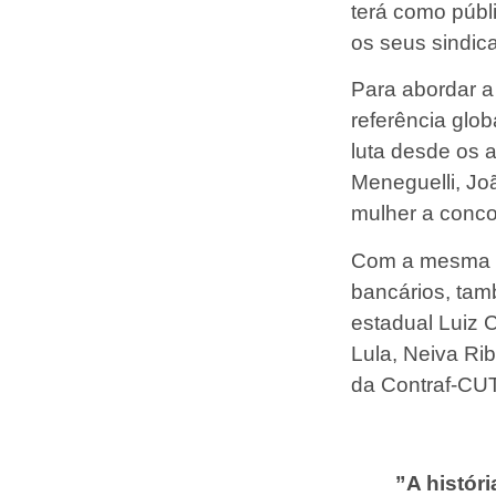
terá como públ
os seus sindica
Para abordar a 
referência glo
luta desde os 
Meneguelli, Jo
mulher a conco
Com a mesma te
bancários, tam
estadual Luiz C
Lula, Neiva Ri
da Contraf-CUT
”A histór