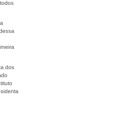
 todos
ma
 dessa
imeira
ta dos
ado
tituto
esidenta