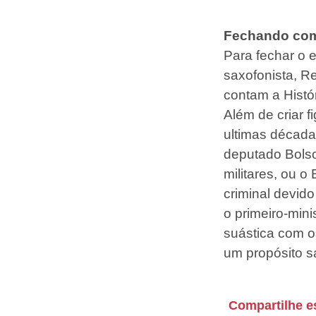
Fechando com
Para fechar o 
saxofonista, R
contam a Histó
Além de criar f
ultimas década
deputado Bols
militares, ou 
criminal devid
o primeiro-min
suástica com o
um propósito sa
Compartilhe e