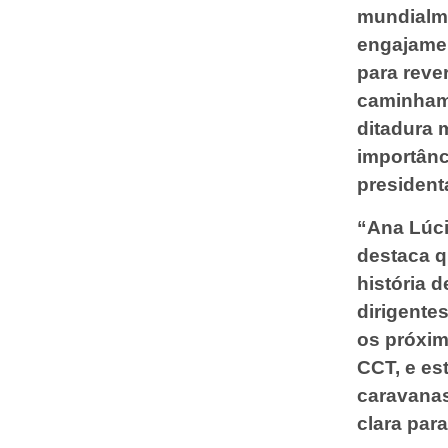
mundialme
engajame
para reve
caminham
ditadura 
importânc
president
“Ana Lúci
destaca q
história d
dirigente
os próxim
CCT, e es
caravana
clara par