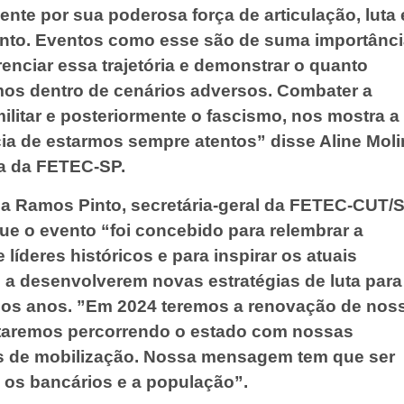
nte por sua poderosa força de articulação, luta 
nto. Eventos como esse são de suma importânc
renciar essa trajetória e demonstrar o quanto
os dentro de cenários adversos. Combater a
militar e posteriormente o fascismo, nos mostra a
ia de estarmos sempre atentos” disse Aline Moli
a da FETEC-SP.
a Ramos Pinto, secretária-geral da FETEC-CUT/S
ue o evento “foi concebido para relembrar a
e líderes históricos e para inspirar os atuais
s a desenvolverem novas estratégias de luta para
os anos. ”Em 2024 teremos a renovação de nos
taremos percorrendo o estado com nossas
s de mobilização. Nossa mensagem tem que ser
a os bancários e a população”.