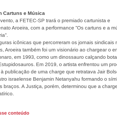
 Cartuns e Música
evento, a FETEC-SP trará o premiado cartunista e
enato Aroeira, com a performance ”Os cartuns e a m
ria”.
iguras icônicas que percorreram os jornais sindicais
s, Aroeira também foi um visionário ao chargear o e
onaro, em 1993, como um dinossauro calçando bot
o Estupidosauros. Em 2019, o artista enfrentou um pr
o à publicação de uma charge que retratava Jair Bol
istro israelense Benjamin Netanyahu formando o sím
s braços. A Justiça, porém, determinou que a charge
tírico.
sse conteúdo