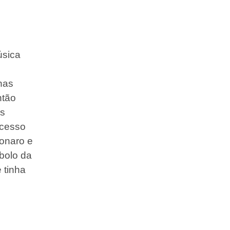
úsica
 nas
ntão
as
ocesso
sonaro e
bolo da
 tinha