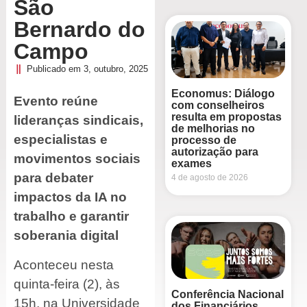
São
Bernardo do
Campo
Publicado em
3, outubro, 2025
Economus: Diálogo
Evento reúne
com conselheiros
resulta em propostas
lideranças sindicais,
de melhorias no
especialistas e
processo de
autorização para
movimentos sociais
exames
para debater
4 de agosto de 2026
impactos da IA no
trabalho e garantir
soberania digital
Aconteceu nesta
quinta-feira (2), às
Conferência Nacional
15h, na Universidade
dos Financiários