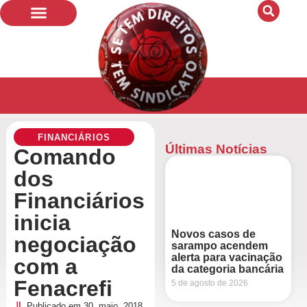
Quem Somos
Bandeiras de Luta
FINANCIÁRIOS
Últimas Notícias
Comando
dos
Financiários
inicia
Novos casos de
negociação
sarampo acendem
alerta para vacinação
com a
da categoria bancária
Fenacrefi
5 de agosto de 2026
Publicado em
30, maio, 2018