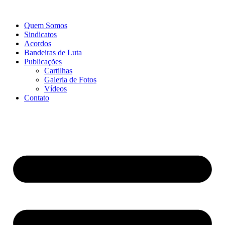
Ir
para
Quem Somos
o
Sindicatos
conteúdo
Acordos
Bandeiras de Luta
Publicações
Cartilhas
Galeria de Fotos
Vídeos
Contato