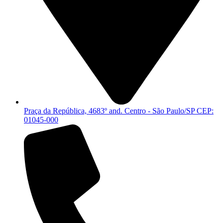
Praça da República, 4683º and. Centro - São Paulo/SP CEP:
01045-000