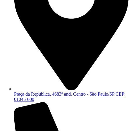
Praça da República, 4683º and. Centro - São Paulo/SP CEP:
01045-000